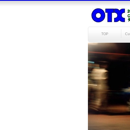
TOP
C