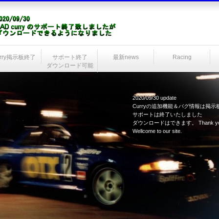
urry掲示板終了
サポート終了
最新news
Racing
ダウンロード可能
2020/09/30 update
Curryの追加機能＆バグ情報は掲
サポートは終了いたしました
ダウンロードはできます。 Thank you for
Wellcome to our site.