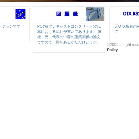
0バージョンです
PCcw(プレキャストコンクリート)の日
元OTX所有の
本における流れが書いてあります。 弊
て
社 元 代表の中塚の建築関係の論文
ですので、興味あるかただけどうぞ。
©2009 allright res
Policy